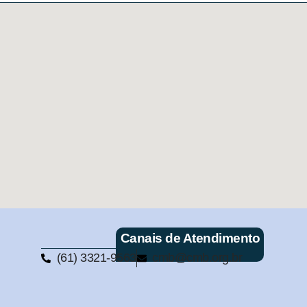
Canais de Atendimento
(61) 3321-9563
cmb@cmb.org.br