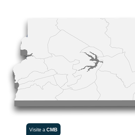
Visite a
CMB