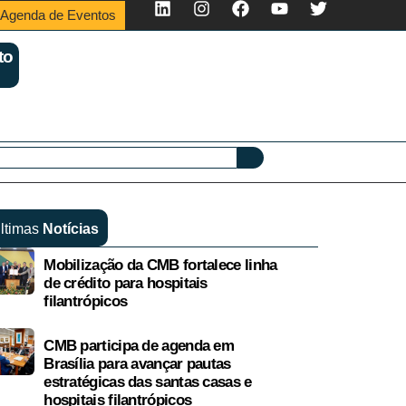
Agenda de Eventos
to
ltimas
Notícias
Mobilização da CMB fortalece linha
de crédito para hospitais
filantrópicos
CMB participa de agenda em
Brasília para avançar pautas
estratégicas das santas casas e
hospitais filantrópicos