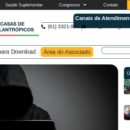
Saúde Suplementar
Congresso
Contato
Canais de Atendimen
(61) 3321-9563
cmb@cmb.org.br
 para Download
Área do Associado
Ú