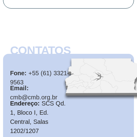
CONTATOS
CMB
Fone:
+55 (61) 3321-
9563
Email:
cmb@cmb.org.br
Endereço:
SCS Qd.
1, Bloco I, Ed.
Central, Salas
1202/1207