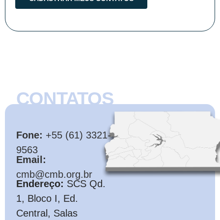
CONTATOS
CMB
Fone:
+55 (61) 3321-
9563
Email:
cmb@cmb.org.br
Endereço:
SCS Qd.
1, Bloco I, Ed.
Central, Salas