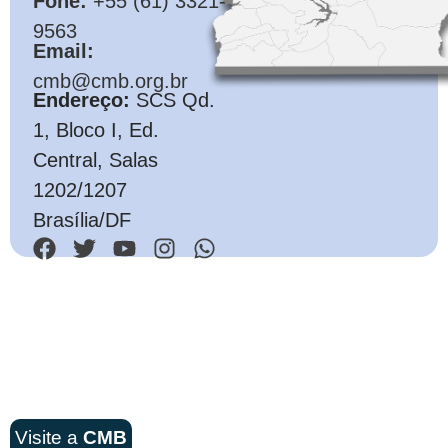
Fone:
+55 (61) 3321-
9563
Email:
cmb@cmb.org.br
Endereço:
SCS Qd.
1, Bloco I, Ed.
Central, Salas
1202/1207
Brasília/DF
Visite a
CMB