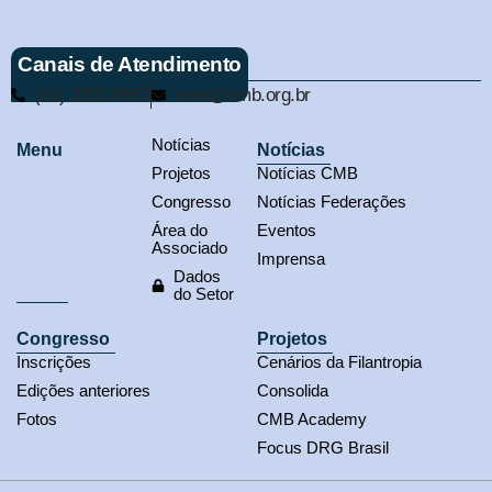
Canais de Atendimento
(61) 3321-9563
cmb@cmb.org.br
Notícias
Menu
Notícias
Projetos
Notícias CMB
Congresso
Notícias Federações
Área do
Eventos
Associado
Imprensa
Dados
do Setor
Congresso
Projetos
Inscrições
Cenários da Filantropia
Edições anteriores
Consolida
Fotos
CMB Academy
Focus DRG Brasil