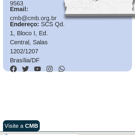
9563
Email:
cmb@cmb.org.br
Endereço:
SCS Qd.
1, Bloco I, Ed.
Central, Salas
1202/1207
Brasília/DF
Visite a
CMB