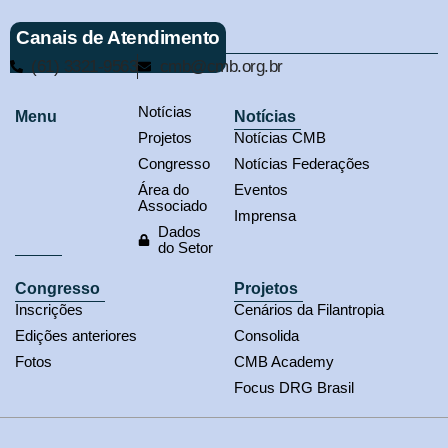
Canais de Atendimento
(61) 3321-9563
cmb@cmb.org.br
Notícias
Menu
Notícias
Projetos
Notícias CMB
Congresso
Notícias Federações
Área do
Eventos
Associado
Imprensa
Dados
do Setor
Congresso
Projetos
Inscrições
Cenários da Filantropia
Edições anteriores
Consolida
Fotos
CMB Academy
Focus DRG Brasil