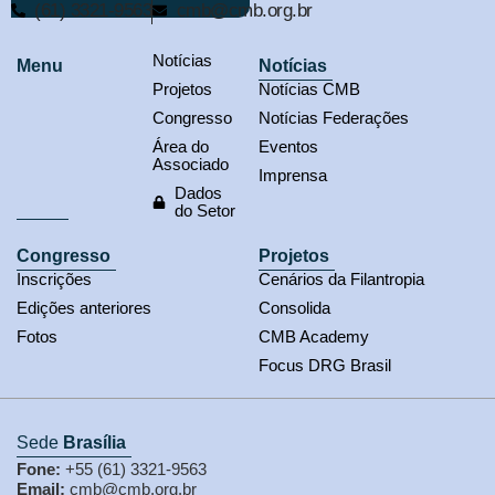
(61) 3321-9563
cmb@cmb.org.br
Notícias
Menu
Notícias
Projetos
Notícias CMB
Congresso
Notícias Federações
Área do
Eventos
Associado
Imprensa
Dados
do Setor
Congresso
Projetos
Inscrições
Cenários da Filantropia
Edições anteriores
Consolida
Fotos
CMB Academy
Focus DRG Brasil
Sede
Brasília
Fone:
+55 (61) 3321-9563
Email:
cmb@cmb.org.br