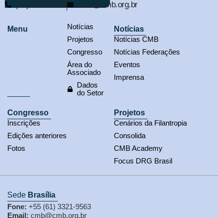
(61) 3321-9563
cmb@cmb.org.br
Notícias
Menu
Notícias
Projetos
Notícias CMB
Congresso
Notícias Federações
Área do
Eventos
Associado
Imprensa
Dados
do Setor
Congresso
Projetos
Inscrições
Cenários da Filantropia
Edições anteriores
Consolida
Fotos
CMB Academy
Focus DRG Brasil
Sede
Brasília
Fone:
+55 (61) 3321-9563
Email:
cmb@cmb.org.br