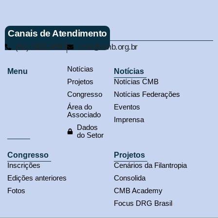
Canais de Atendimento
(61) 3321-9563
cmb@cmb.org.br
Notícias
Menu
Notícias
Projetos
Notícias CMB
Congresso
Notícias Federações
Área do
Eventos
Associado
Imprensa
Dados
do Setor
Congresso
Projetos
Inscrições
Cenários da Filantropia
Edições anteriores
Consolida
Fotos
CMB Academy
Focus DRG Brasil