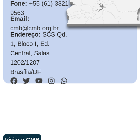
Fone:
+55 (61) 3321-
9563
Email:
cmb@cmb.org.br
Endereço:
SCS Qd.
1, Bloco I, Ed.
Central, Salas
1202/1207
Brasília/DF
Visite a
CMB