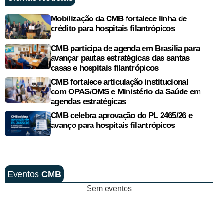
Mobilização da CMB fortalece linha de
crédito para hospitais filantrópicos
CMB participa de agenda em Brasília para
avançar pautas estratégicas das santas
casas e hospitais filantrópicos
CMB fortalece articulação institucional
com OPAS/OMS e Ministério da Saúde em
agendas estratégicas
CMB celebra aprovação do PL 2465/26 e
avanço para hospitais filantrópicos
Eventos
CMB
Sem eventos