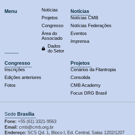
Notícias
Menu
Notícias
Projetos
Notícias CMB
Congresso
Notícias Federações
Área do
Eventos
Associado
Imprensa
Dados
do Setor
Congresso
Projetos
Inscrições
Cenários da Filantropia
Edições anteriores
Consolida
Fotos
CMB Academy
Focus DRG Brasil
Sede
Brasília
Fone:
+55 (61) 3321-9563
Email:
cmb@cmb.org.br
Endereço:
SCS Qd. 1, Bloco I, Ed. Central, Salas 1202/1207