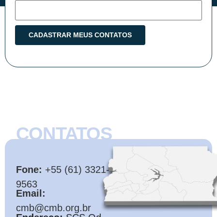
CONTATOS
CMB
Fone:
+55 (61) 3321-
9563
Email:
cmb@cmb.org.br