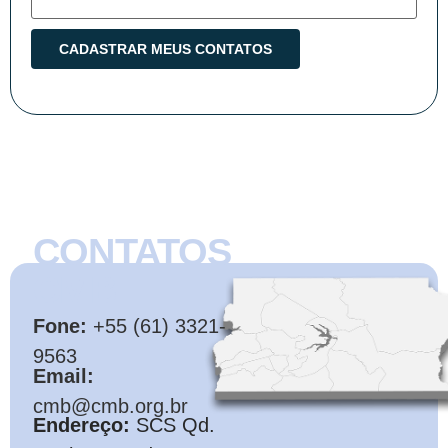
CONTATOS
CMB
Fone:
+55 (61) 3321-
9563
Email:
cmb@cmb.org.br
Endereço:
SCS Qd.