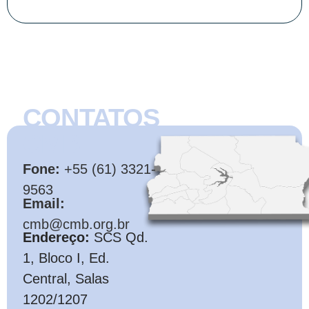
CONTATOS
CMB
Fone:
+55 (61) 3321-
9563
Email:
cmb@cmb.org.br
Endereço:
SCS Qd.
1, Bloco I, Ed.
Central, Salas
1202/1207