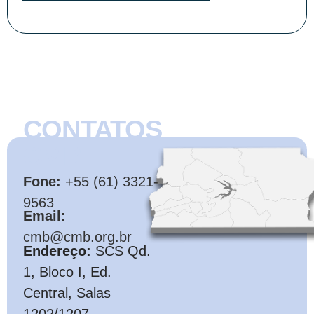
CONTATOS
CMB
Fone:
+55 (61) 3321-
9563
Email:
cmb@cmb.org.br
Endereço:
SCS Qd.
1, Bloco I, Ed.
Central, Salas
1202/1207