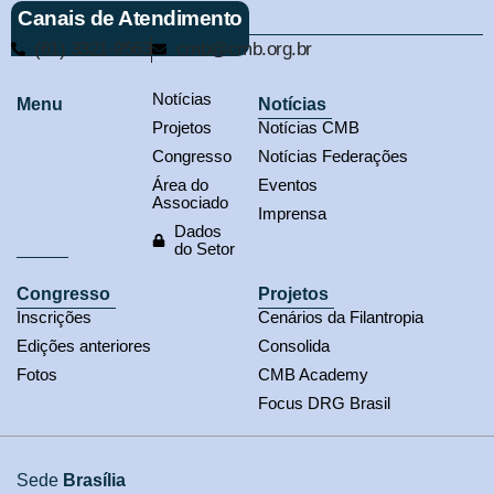
Canais de Atendimento
(61) 3321-9563
cmb@cmb.org.br
Notícias
Menu
Notícias
Projetos
Notícias CMB
Congresso
Notícias Federações
Área do
Eventos
Associado
Imprensa
Dados
do Setor
Congresso
Projetos
Inscrições
Cenários da Filantropia
Edições anteriores
Consolida
Fotos
CMB Academy
Focus DRG Brasil
Sede
Brasília