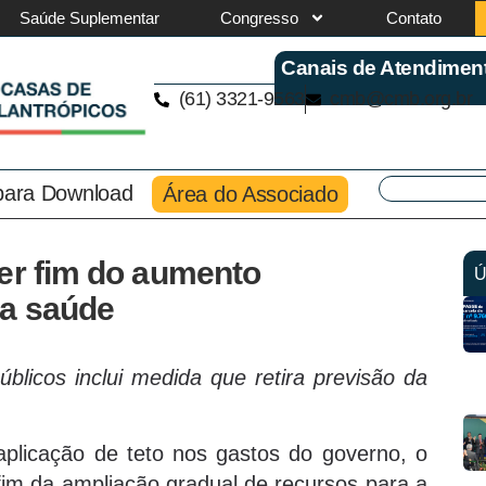
Saúde Suplementar
Congresso
Contato
Canais de Atendimen
(61) 3321-9563
cmb@cmb.org.br
 para Download
Área do Associado
uer fim do aumento
Ú
ra saúde
licos inclui medida que retira previsão da
aplicação de teto nos gastos do governo, o
fim da ampliação gradual de recursos para a