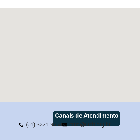
Canais de Atendimento
(61) 3321-9563
cmb@cmb.org.br