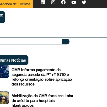
Agenda de Eventos
to
ltimas
Notícias
CMB informa pagamento da
segunda parcela da PT nº 9.760 e
reforça orientação sobre aplicação
dos recursos
Mobilização da CMB fortalece linha
de crédito para hospitais
filantrópicos