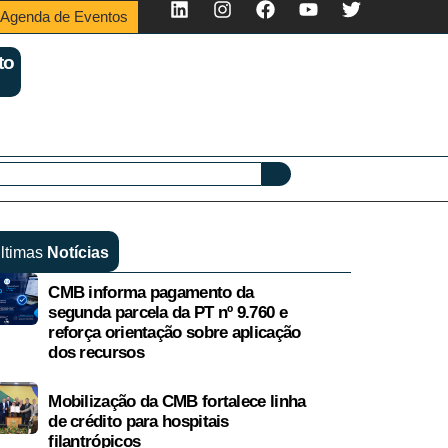
Agenda de Eventos
to
ltimas
Notícias
CMB informa pagamento da
segunda parcela da PT nº 9.760 e
reforça orientação sobre aplicação
dos recursos
Mobilização da CMB fortalece linha
de crédito para hospitais
filantrópicos