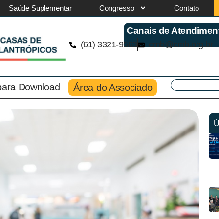
Saúde Suplementar
Congresso
Contato
Canais de Atendimen
(61) 3321-9563
cmb@cmb.org.br
 para Download
Área do Associado
Ú