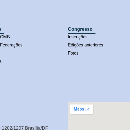
s
Congresso
s CMB
Inscrições
 Federações
Edições anteriores
Fotos
a
s 1202/1207 Brasília/DF