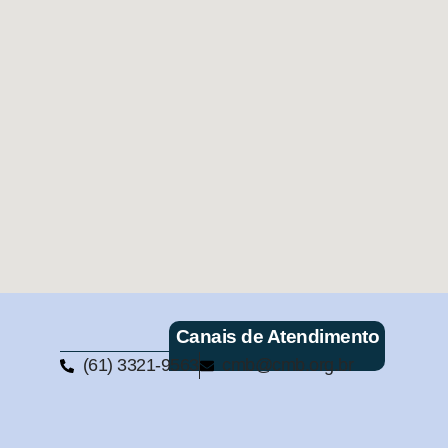
Canais de Atendimento
(61) 3321-9563
cmb@cmb.org.br