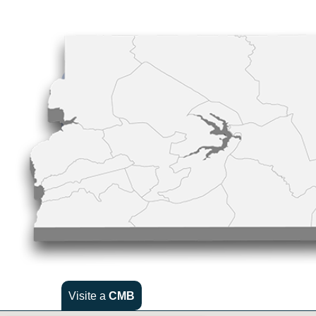
Visite a
CMB