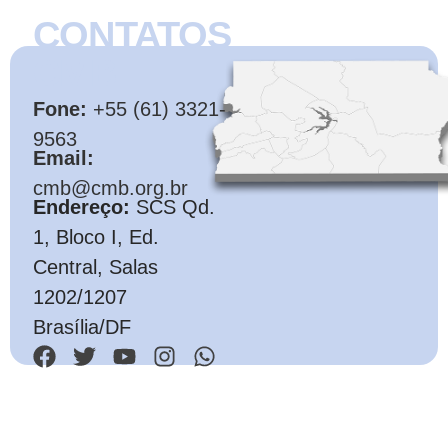
CONTATOS
CMB
Fone:
+55 (61) 3321-
9563
Email:
cmb@cmb.org.br
Endereço:
SCS Qd.
1, Bloco I, Ed.
Central, Salas
1202/1207
Brasília/DF