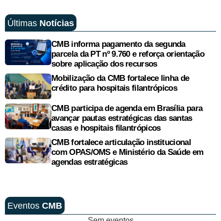
Últimas
Notícias
CMB informa pagamento da segunda
parcela da PT nº 9.760 e reforça orientação
sobre aplicação dos recursos
Mobilização da CMB fortalece linha de
crédito para hospitais filantrópicos
CMB participa de agenda em Brasília para
avançar pautas estratégicas das santas
casas e hospitais filantrópicos
CMB fortalece articulação institucional
com OPAS/OMS e Ministério da Saúde em
agendas estratégicas
Eventos
CMB
Sem eventos