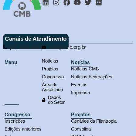
Canais de Atendimento
(61) 3321-9563
cmb@cmb.org.br
Notícias
Menu
Notícias
Projetos
Notícias CMB
Congresso
Notícias Federações
Área do
Eventos
Associado
Imprensa
Dados
do Setor
Congresso
Projetos
Inscrições
Cenários da Filantropia
Edições anteriores
Consolida