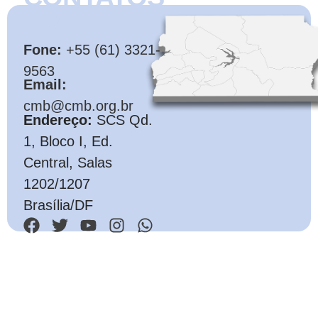
CMB
Fone:
+55 (61) 3321-
9563
Email:
cmb@cmb.org.br
Endereço:
SCS Qd.
1, Bloco I, Ed.
Central, Salas
1202/1207
Brasília/DF