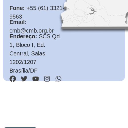
Fone:
+55 (61) 3321-
9563
Email:
cmb@cmb.org.br
Endereço:
SCS Qd.
1, Bloco I, Ed.
Central, Salas
1202/1207
Brasília/DF