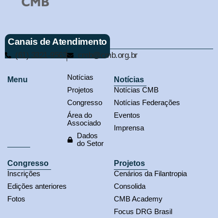
Canais de Atendimento
(61) 3321-9563
cmb@cmb.org.br
Notícias
Menu
Notícias
Projetos
Notícias CMB
Congresso
Notícias Federações
Área do
Eventos
Associado
Imprensa
Dados
do Setor
Congresso
Projetos
Inscrições
Cenários da Filantropia
Edições anteriores
Consolida
Fotos
CMB Academy
Focus DRG Brasil