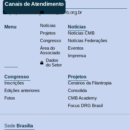
Canais de Atendimento
(61) 3321-9563
cmb@cmb.org.br
Notícias
Menu
Notícias
Projetos
Notícias CMB
Congresso
Notícias Federações
Área do
Eventos
Associado
Imprensa
Dados
do Setor
Congresso
Projetos
Inscrições
Cenários da Filantropia
Edições anteriores
Consolida
Fotos
CMB Academy
Focus DRG Brasil
Sede
Brasília