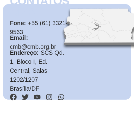
CONTATOS
CMB
Fone:
+55 (61) 3321-
9563
Email:
cmb@cmb.org.br
Endereço:
SCS Qd.
1, Bloco I, Ed.
Central, Salas
1202/1207
Brasília/DF