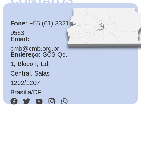
CONTATOS
CMB
Fone:
+55 (61) 3321-
9563
Email:
cmb@cmb.org.br
Endereço:
SCS Qd.
1, Bloco I, Ed.
Central, Salas
1202/1207
Brasília/DF