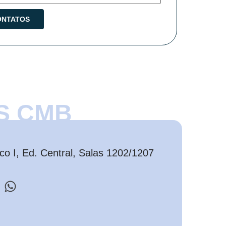
S CMB
o I, Ed. Central, Salas 1202/1207