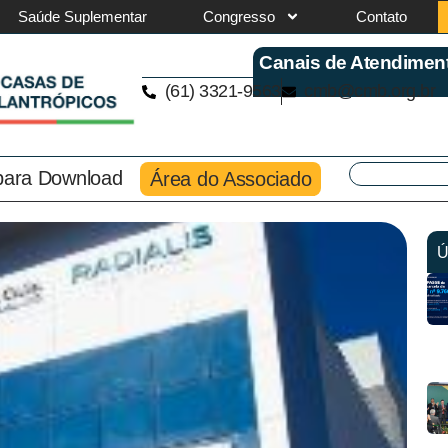
Saúde Suplementar
Congresso
Contato
Canais de Atendimen
(61) 3321-9563
cmb@cmb.org.br
 para Download
Área do Associado
Ú