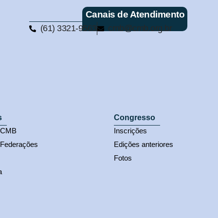
Canais de Atendimento
(61) 3321-9563
cmb@cmb.org.br
s
Congresso
s CMB
Inscrições
 Federações
Edições anteriores
Fotos
a