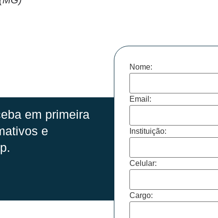
Nome:
Email:
eba em primeira
mativos e
Instituição:
p.
Celular:
Cargo: