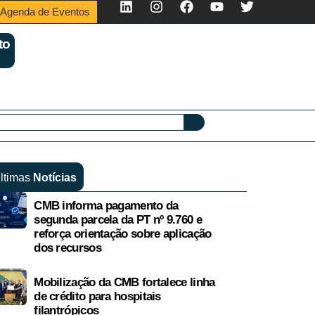
Agenda de Eventos
to
ltimas
Notícias
CMB informa pagamento da
segunda parcela da PT nº 9.760 e
reforça orientação sobre aplicação
dos recursos
Mobilização da CMB fortalece linha
de crédito para hospitais
filantrópicos