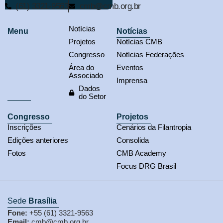
(61) 3321-9563
cmb@cmb.org.br
Notícias
Menu
Notícias
Projetos
Notícias CMB
Congresso
Notícias Federações
Área do
Eventos
Associado
Imprensa
Dados
do Setor
Congresso
Projetos
Inscrições
Cenários da Filantropia
Edições anteriores
Consolida
Fotos
CMB Academy
Focus DRG Brasil
Sede
Brasília
Fone:
+55 (61) 3321-9563
Email:
cmb@cmb.org.br