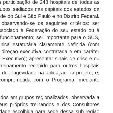
 participação de 248 hospitais de todas as
rupos sediados nas capitais dos estados da
de do Sul e São Paulo e no Distrito Federal.
observando-se os seguintes critérios: ser
 associado à Federação do seu estado ou à
uncionamento; ser importante para o SUS,
nica estatutária claramente definida (com
 direção executiva contratada e em caráter
 Executivo); apresentar sinais de crise e ou
treinamento recebido para outros hospitais
a de longevidade na aplicação do projeto; e,
o comprometida com o Programa, mediante
didos em grupos regionalizados, observada a
eus próprios treinandos e dos Consultores
idade escolhida para sede dessa sub-região