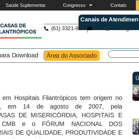
Saúde Suplementar
Congresso
Contato
Canais de Atendimen
(61) 3321-9563
cmb@cmb.org.br
 para Download
Área do Associado
Ú
em Hospitais Filantrópicos tem origem no
do, em 14 de agosto de 2007, pela
SAS DE MISERICÓRDIA, HOSPITAIS E
– CMB e o FÓRUM NACIONAL DOS
AIS DE QUALIDADE, PRODUTIVIDADE E