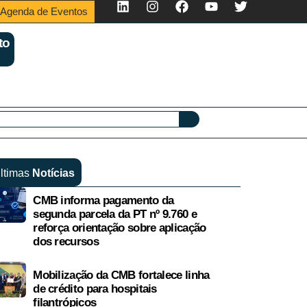
Agenda de Eventos
to
ltimas
Notícias
CMB informa pagamento da
segunda parcela da PT nº 9.760 e
reforça orientação sobre aplicação
dos recursos
Mobilização da CMB fortalece linha
de crédito para hospitais
filantrópicos