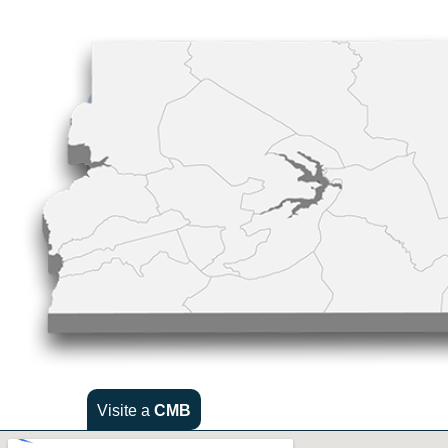
Visite a
CMB