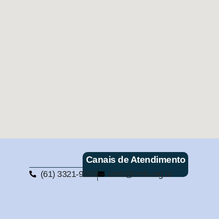
Canais de Atendimento
(61) 3321-9563
cmb@cmb.org.br