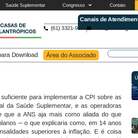
Saúde Suplementar
Congresso
Contato
Canais de Atendimen
(61) 3321-9563
cmb@cmb.org.br
 para Download
Área do Associado
Ú
 suficiente para implementar a CPI sobre as
al da Saúde Suplementar, e as operadoras
de que a ANS aja mais como aliada do que
lanos ─ o que explicaria como, em 14 anos
salidades superiores à inflação. E é coisa