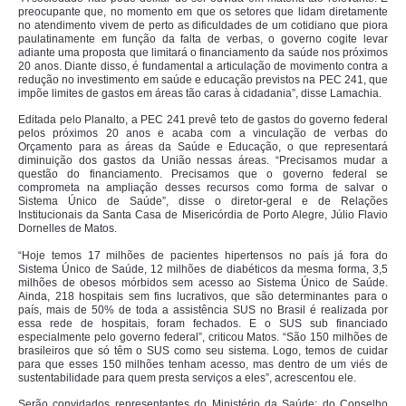
preocupante que, no momento em que os setores que lidam diretamente
no atendimento vivem de perto as dificuldades de um cotidiano que piora
paulatinamente em função da falta de verbas, o governo cogite levar
adiante uma proposta que limitará o financiamento da saúde nos próximos
20 anos. Diante disso, é fundamental a articulação de movimento contra a
redução no investimento em saúde e educação previstos na PEC 241, que
impõe limites de gastos em áreas tão caras à cidadania”, disse Lamachia.
Editada pelo Planalto, a PEC 241 prevê teto de gastos do governo federal
pelos próximos 20 anos e acaba com a vinculação de verbas do
Orçamento para as áreas da Saúde e Educação, o que representará
diminuição dos gastos da União nessas áreas. “Precisamos mudar a
questão do financiamento. Precisamos que o governo federal se
comprometa na ampliação desses recursos como forma de salvar o
Sistema Único de Saúde”, disse o diretor-geral e de Relações
Institucionais da Santa Casa de Misericórdia de Porto Alegre, Júlio Flavio
Dornelles de Matos.
“Hoje temos 17 milhões de pacientes hipertensos no país já fora do
Sistema Único de Saúde, 12 milhões de diabéticos da mesma forma, 3,5
milhões de obesos mórbidos sem acesso ao Sistema Único de Saúde.
Ainda, 218 hospitais sem fins lucrativos, que são determinantes para o
país, mais de 50% de toda a assistência SUS no Brasil é realizada por
essa rede de hospitais, foram fechados. E o SUS sub financiado
especialmente pelo governo federal”, criticou Matos. “São 150 milhões de
brasileiros que só têm o SUS como seu sistema. Logo, temos de cuidar
para que esses 150 milhões tenham acesso, mas dentro de um viés de
sustentabilidade para quem presta serviços a eles”, acrescentou ele.
Serão convidados representantes do Ministério da Saúde; do Conselho