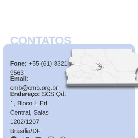
CONTATOS
CMB
Fone:
+55 (61) 3321-
9563
Email:
cmb@cmb.org.br
Endereço:
SCS Qd.
1, Bloco I, Ed.
Central, Salas
1202/1207
Brasília/DF