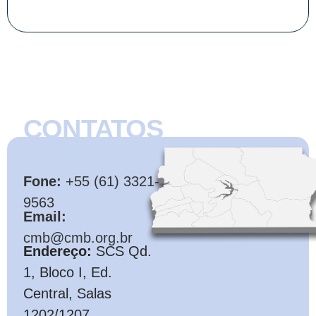
CONTATOS
CMB
Fone:
+55 (61) 3321-
9563
Email:
cmb@cmb.org.br
Endereço:
SCS Qd.
1, Bloco I, Ed.
Central, Salas
1202/1207