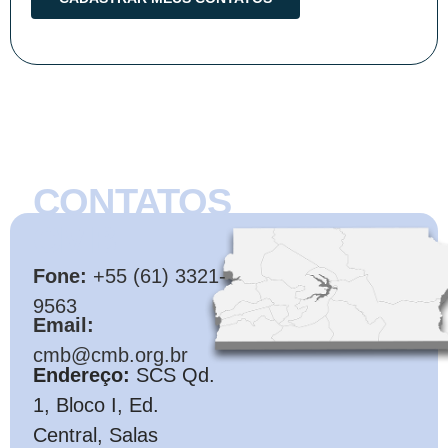
CONTATOS
CMB
Fone:
+55 (61) 3321-
9563
Email:
cmb@cmb.org.br
Endereço:
SCS Qd.
1, Bloco I, Ed.
Central, Salas