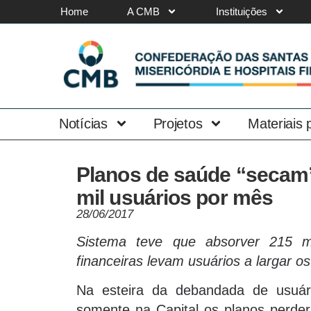
Home
A CMB
Instituições
Notícias
Projetos
Materiais
Planos de saúde “secam”
mil usuários por mês
28/06/2017
Sistema teve que absorver 215 mi
financeiras levam usuários a largar o
Na esteira da debandada de usuá
somente na Capital os planos perder