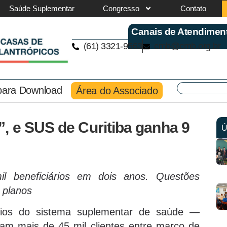
Saúde Suplementar
Congresso
Contato
Canais de Atendimen
(61) 3321-9563
cmb@cmb.org.br
 para Download
Área do Associado
, e SUS de Curitiba ganha 9
Ú
l beneficiários em dois anos. Questões
s planos
rios do sistema suplementar de saúde —
am mais de 45 mil clientes entre março de