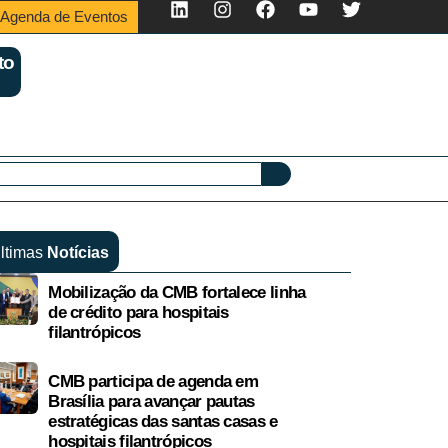
Agenda de Eventos
to
ltimas
Notícias
Mobilização da CMB fortalece linha
de crédito para hospitais
filantrópicos
CMB participa de agenda em
Brasília para avançar pautas
estratégicas das santas casas e
hospitais filantrópicos