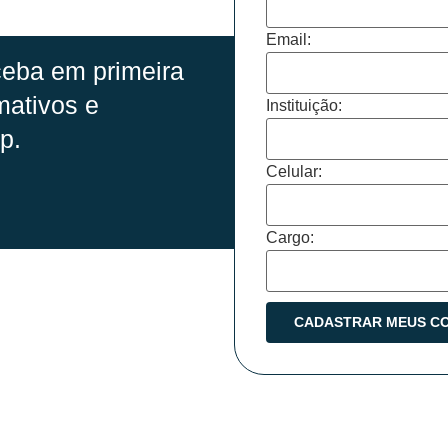
Email:
eba em primeira
mativos e
Instituição:
p.
Celular:
Cargo: