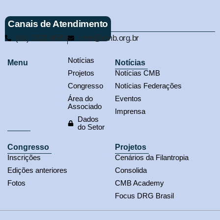
Canais de Atendimento
(61) 3321-9563
cmb@cmb.org.br
Notícias
Menu
Notícias
Projetos
Notícias CMB
Congresso
Notícias Federações
Área do
Eventos
Associado
Imprensa
Dados
do Setor
Congresso
Projetos
Inscrições
Cenários da Filantropia
Edições anteriores
Consolida
Fotos
CMB Academy
Focus DRG Brasil