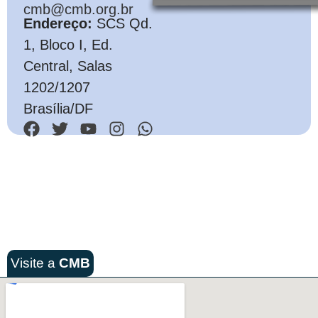
cmb@cmb.org.br
Endereço:
SCS Qd.
1, Bloco I, Ed.
Central, Salas
1202/1207
Brasília/DF
Visite a
CMB