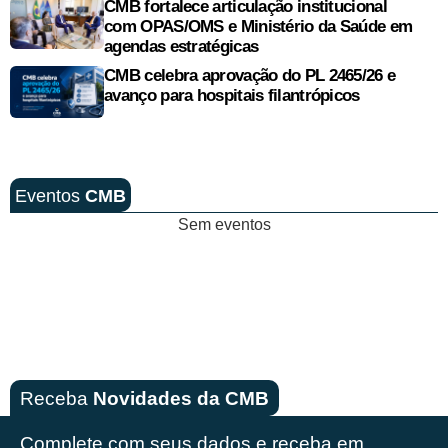
CMB fortalece articulação institucional
com OPAS/OMS e Ministério da Saúde em
agendas estratégicas
CMB celebra aprovação do PL 2465/26 e
avanço para hospitais filantrópicos
Eventos
CMB
Sem eventos
Receba
Novidades da CMB
Complete com seus dados e receba em