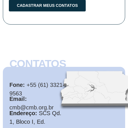
CONTATOS
CMB
Fone:
+55 (61) 3321-
9563
Email:
cmb@cmb.org.br
Endereço:
SCS Qd.
1, Bloco I, Ed.