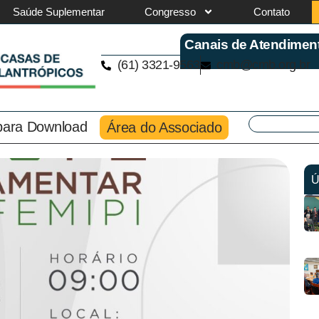
Saúde Suplementar
Congresso
Contato
Canais de Atendimen
(61) 3321-9563
cmb@cmb.org.br
 para Download
Área do Associado
Ú