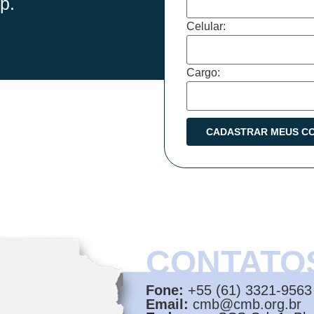
p.
Celular:
Cargo:
CONTATO
Fone:
+55 (61) 3321-9563
Email:
cmb@cmb.org.br