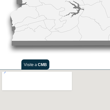
Visite a
CMB