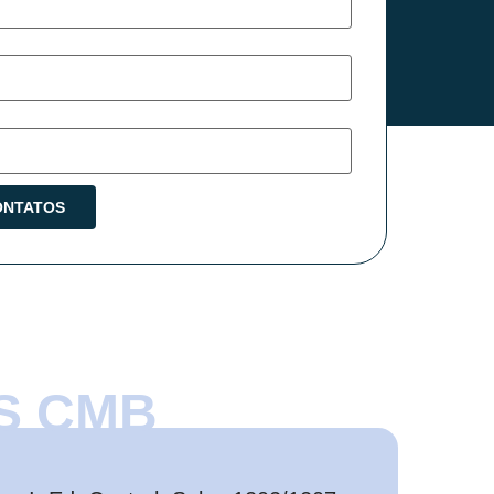
S CMB