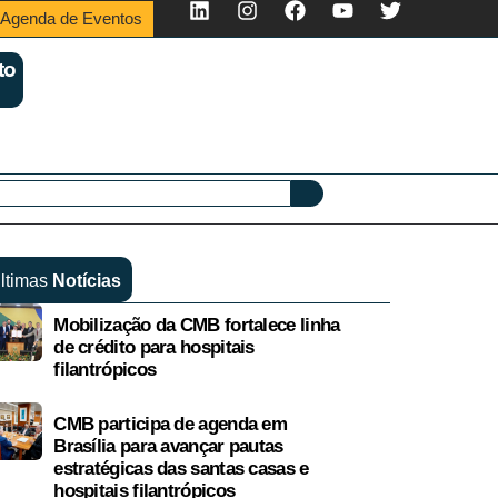
Agenda de Eventos
to
ltimas
Notícias
Mobilização da CMB fortalece linha
de crédito para hospitais
filantrópicos
CMB participa de agenda em
Brasília para avançar pautas
estratégicas das santas casas e
hospitais filantrópicos