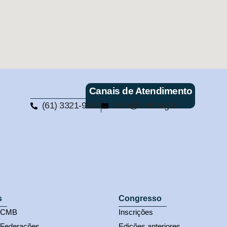
Canais de Atendimento
(61) 3321-9563
cmb@cmb.org.br
s
Congresso
s CMB
Inscrições
 Federações
Edições anteriores