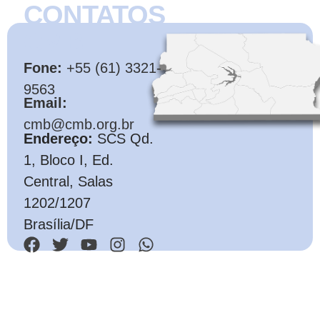
CONTATOS
CMB
Fone:
+55 (61) 3321-
9563
Email:
cmb@cmb.org.br
Endereço:
SCS Qd.
1, Bloco I, Ed.
Central, Salas
1202/1207
Brasília/DF