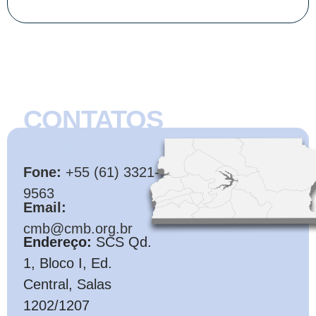
CONTATOS
CMB
Fone:
+55 (61) 3321-
9563
Email:
cmb@cmb.org.br
Endereço:
SCS Qd.
1, Bloco I, Ed.
Central, Salas
1202/1207