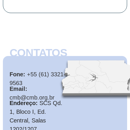
CONTATOS
CMB
Fone:
+55 (61) 3321-
9563
Email:
cmb@cmb.org.br
Endereço:
SCS Qd.
1, Bloco I, Ed.
Central, Salas
1202/1207