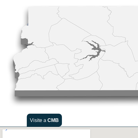
Visite a
CMB