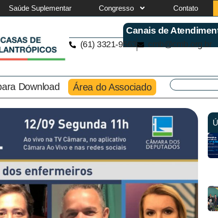
Saúde Suplementar
Congresso
Contato
Canais de Atendimen
(61) 3321-9563
cmb@cmb.org.br
 para Download
Área do Associado
Ú