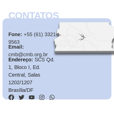
CONTATOS
CMB
Fone:
+55 (61) 3321-
9563
Email:
cmb@cmb.org.br
Endereço:
SCS Qd.
1, Bloco I, Ed.
Central, Salas
1202/1207
Brasília/DF