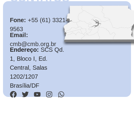
CMB
Fone:
+55 (61) 3321-
9563
Email:
cmb@cmb.org.br
Endereço:
SCS Qd.
1, Bloco I, Ed.
Central, Salas
1202/1207
Brasília/DF