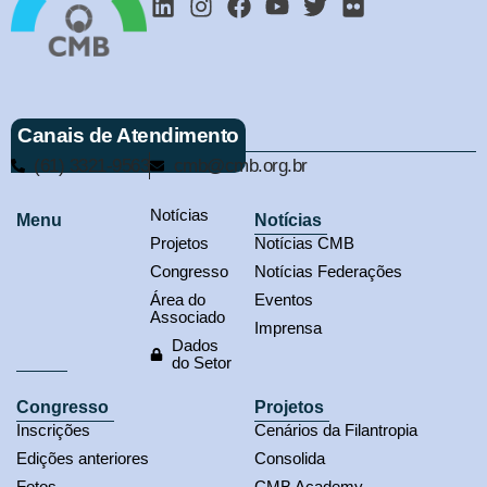
Canais de Atendimento
(61) 3321-9563
cmb@cmb.org.br
Notícias
Menu
Notícias
Projetos
Notícias CMB
Congresso
Notícias Federações
Área do
Eventos
Associado
Imprensa
Dados
do Setor
Congresso
Projetos
Inscrições
Cenários da Filantropia
Edições anteriores
Consolida
Fotos
CMB Academy