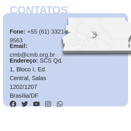
CONTATOS
CMB
Fone:
+55 (61) 3321-
9563
Email:
cmb@cmb.org.br
Endereço:
SCS Qd.
1, Bloco I, Ed.
Central, Salas
1202/1207
Brasília/DF