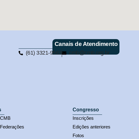
Canais de Atendimento
(61) 3321-9563
cmb@cmb.org.br
s
Congresso
s CMB
Inscrições
 Federações
Edições anteriores
Fotos