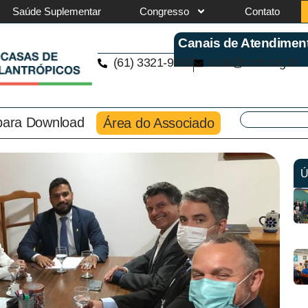
Saúde Suplementar
Congresso
Contato
Canais de Atendimen
(61) 3321-9563
cmb@cmb.org.br
 para Download
Área do Associado
Ú