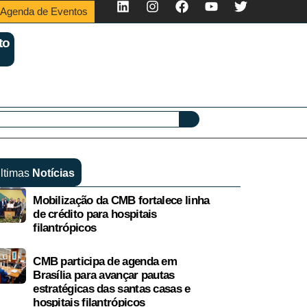
Agenda de Eventos
to
ltimas
Notícias
Mobilização da CMB fortalece linha
de crédito para hospitais
filantrópicos
CMB participa de agenda em
Brasília para avançar pautas
estratégicas das santas casas e
hospitais filantrópicos