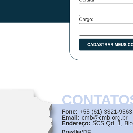
Cargo:
CONTATO
Fone:
+55 (61) 3321-9563
Email:
cmb@cmb.org.br
Endereço:
SCS Qd. 1, Bloc
Brasília/DF