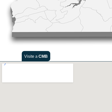
Visite a
CMB