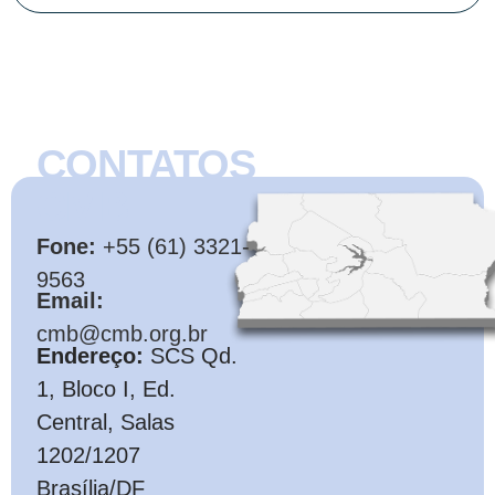
CONTATOS
CMB
Fone:
+55 (61) 3321-
9563
Email:
cmb@cmb.org.br
Endereço:
SCS Qd.
1, Bloco I, Ed.
Central, Salas
1202/1207
Brasília/DF