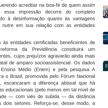
. Querendo acreditar na boa-fé de quem assim
ue essa impressão decorre do completo
iado à desinformação quanto às vantagens
do nutre em sua relação com as entidades
às entidades certificadas beneficentes de
reforma da Previdência constituirá um
entes, cujos prejuízos agravarão ainda mais
statal de amparo socioassistencial. Os dados
E
 Ensino Médio (Enem) e pela pesquisa A
para o Brasil, promovida pelo Fórum Nacional
if), escancaram a diferença abissal que há
adas educacionais (pelo menos em tal nível de
dade — com viés de subida — da distância
 dois setores. Reforça-se, desse modo, a