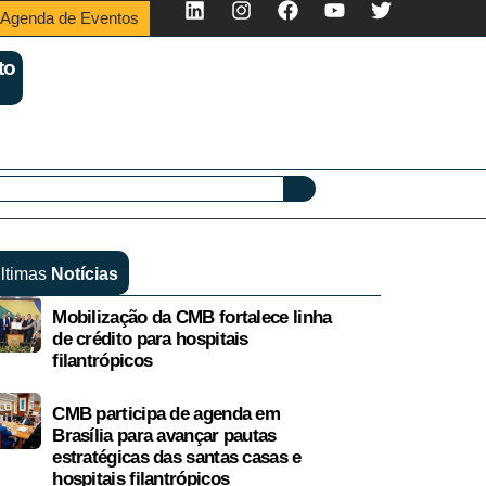
Agenda de Eventos
to
ltimas
Notícias
Mobilização da CMB fortalece linha
de crédito para hospitais
filantrópicos
CMB participa de agenda em
Brasília para avançar pautas
estratégicas das santas casas e
hospitais filantrópicos