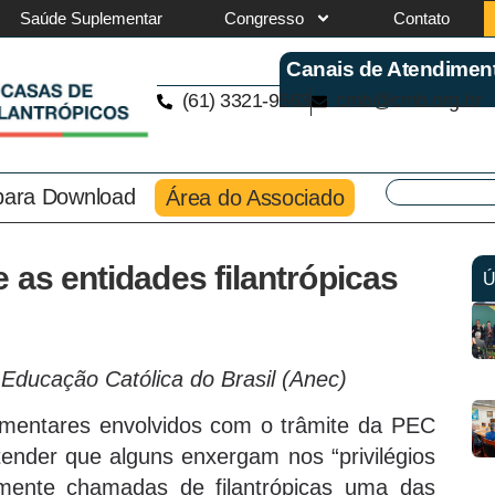
Saúde Suplementar
Congresso
Contato
Canais de Atendimen
(61) 3321-9563
cmb@cmb.org.br
 para Download
Área do Associado
 as entidades filantrópicas
Ú
Educação Católica do Brasil (Anec)
amentares envolvidos com o trâmite da PEC
ender que alguns enxergam nos “privilégios
rmente chamadas de filantrópicas uma das