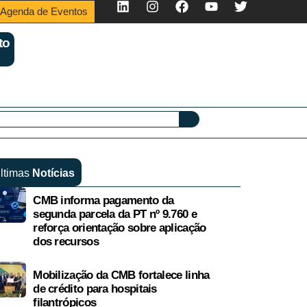
Agenda de Eventos
to
ltimas
Notícias
CMB informa pagamento da
segunda parcela da PT nº 9.760 e
reforça orientação sobre aplicação
dos recursos
Mobilização da CMB fortalece linha
de crédito para hospitais
filantrópicos