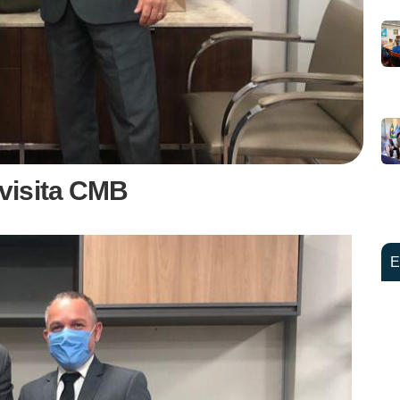
visita CMB
E