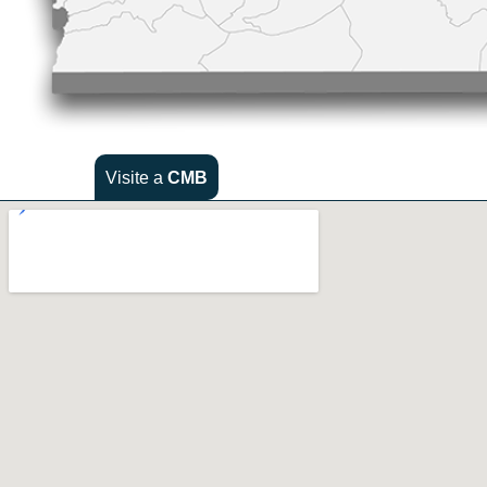
Visite a
CMB