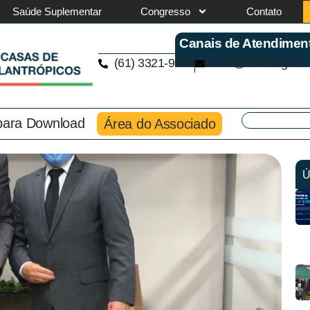
Saúde Suplementar
Congresso
Contato
Canais de Atendimen
(61) 3321-9563
cmb@cmb.org.br
 para Download
Área do Associado
Ú