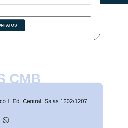
S CMB
o I, Ed. Central, Salas 1202/1207