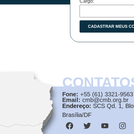
Cargo:
CONTATO
Fone:
+55 (61) 3321-9563
Email:
cmb@cmb.org.br
Endereço:
SCS Qd. 1, Bloc
Brasília/DF