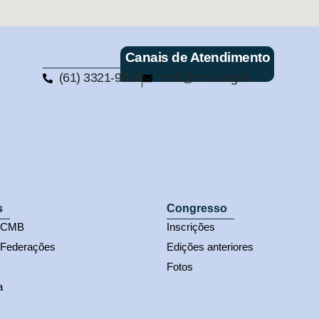
Canais de Atendimento
(61) 3321-9563
cmb@cmb.org.br
s
Congresso
s CMB
Inscrições
 Federações
Edições anteriores
Fotos
a