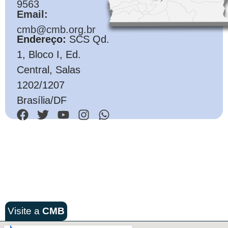
9563
Email:
cmb@cmb.org.br
Endereço:
SCS Qd.
1, Bloco I, Ed.
Central, Salas
1202/1207
Brasília/DF
Visite a
CMB