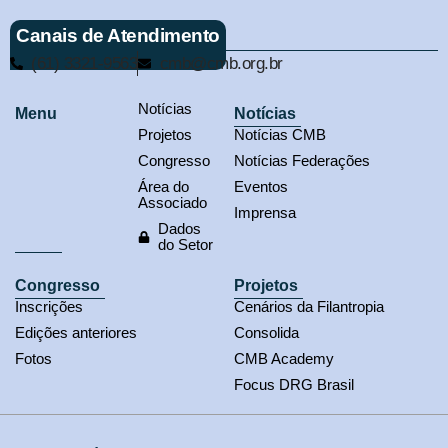
Canais de Atendimento
(61) 3321-9563
cmb@cmb.org.br
Notícias
Menu
Notícias
Projetos
Notícias CMB
Congresso
Notícias Federações
Área do
Eventos
Associado
Imprensa
Dados
do Setor
Congresso
Projetos
Inscrições
Cenários da Filantropia
Edições anteriores
Consolida
Fotos
CMB Academy
Focus DRG Brasil