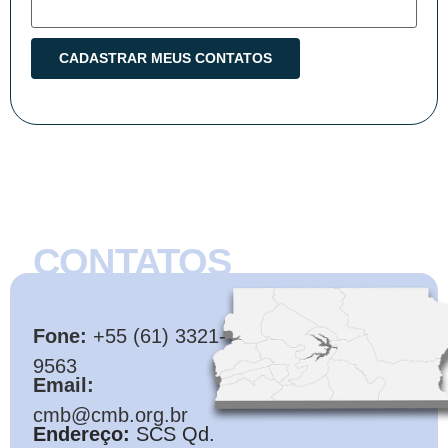
CONTATOS
CMB
Fone:
+55 (61) 3321-
9563
Email:
cmb@cmb.org.br
Endereço:
SCS Qd.