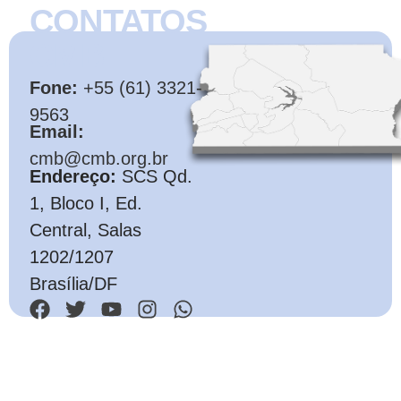
CONTATOS
CMB
Fone:
+55 (61) 3321-
9563
Email:
cmb@cmb.org.br
Endereço:
SCS Qd.
1, Bloco I, Ed.
Central, Salas
1202/1207
Brasília/DF