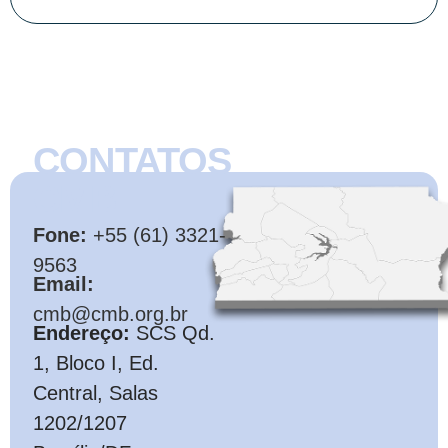
CONTATOS
CMB
Fone:
+55 (61) 3321-
9563
Email:
cmb@cmb.org.br
Endereço:
SCS Qd.
1, Bloco I, Ed.
Central, Salas
1202/1207