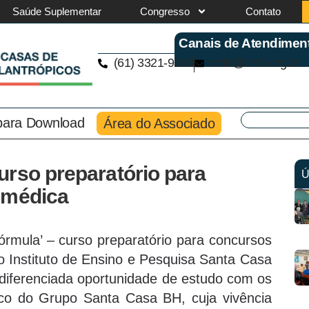
Saúde Suplementar
Congresso
Contato
Canais de Atendimen
(61) 3321-9563
cmb@cmb.org.br
 para Download
Área do Associado
urso preparatório para
Ú
 médica
Fórmula’ – curso preparatório para concursos
o Instituto de Ensino e Pesquisa Santa Casa
diferenciada oportunidade de estudo com os
nico do Grupo Santa Casa BH, cuja vivência