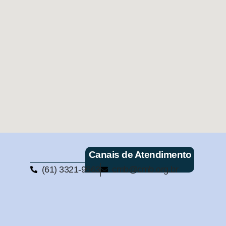
Canais de Atendimento
(61) 3321-9563
cmb@cmb.org.br