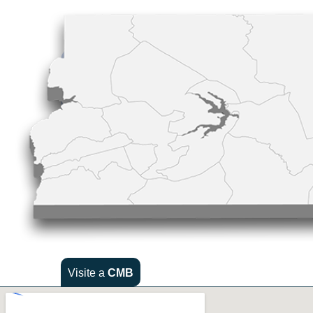
Visite a
CMB