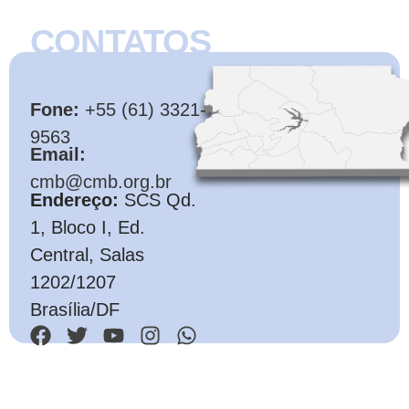
CONTATOS
CMB
Fone:
+55 (61) 3321-
9563
Email:
cmb@cmb.org.br
Endereço:
SCS Qd.
1, Bloco I, Ed.
Central, Salas
1202/1207
Brasília/DF